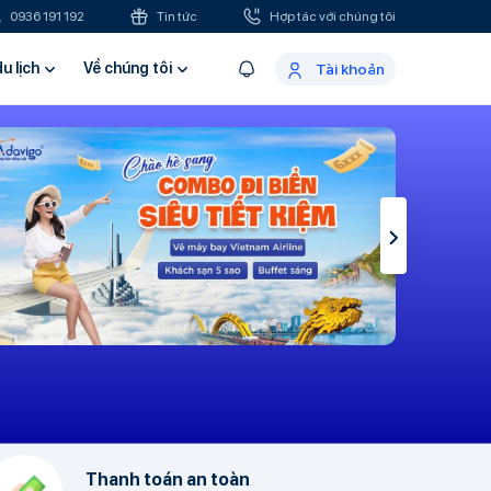
0936 191 192
Tin tức
Hợp tác với chúng tôi
u lịch
Về chúng tôi
Tài khoản
Thanh toán an toàn