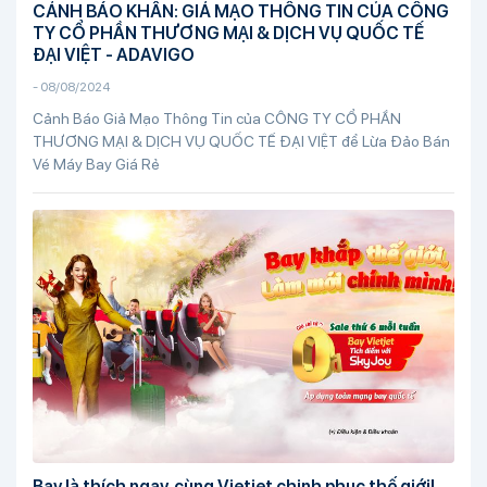
CẢNH BÁO KHẨN: GIẢ MẠO THÔNG TIN CỦA CÔNG
TY CỔ PHẦN THƯƠNG MẠI & DỊCH VỤ QUỐC TẾ
ĐẠI VIỆT - ADAVIGO
-
08/08/2024
Cảnh Báo Giả Mạo Thông Tin của CÔNG TY CỔ PHẦN
THƯƠNG MẠI & DỊCH VỤ QUỐC TẾ ĐẠI VIỆT để Lừa Đảo Bán
Vé Máy Bay Giá Rẻ
Bay là thích ngay, cùng Vietjet chinh phục thế giới!