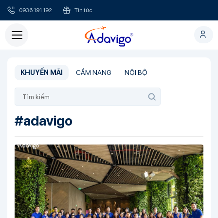
0936 191 192
Tin tức
KHUYẾN MÃI
CẨM NANG
NỘI BỘ
#adavigo