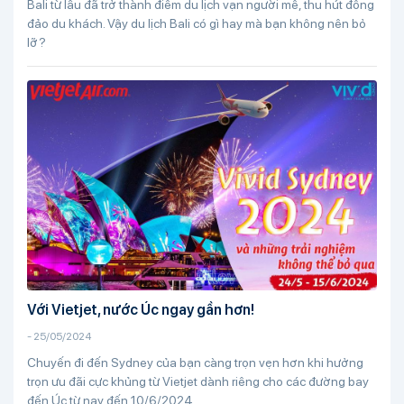
Bali từ lâu đã trở thành điểm du lịch vạn người mê, thu hút đông
đảo du khách. Vậy du lịch Bali có gì hay mà bạn không nên bỏ
lỡ?
Với Vietjet, nước Úc ngay gần hơn!
-
25/05/2024
Chuyến đi đến Sydney của bạn càng trọn vẹn hơn khi hưởng
trọn ưu đãi cực khủng từ Vietjet dành riêng cho các đường bay
đến Úc từ nay đến 10/6/2024